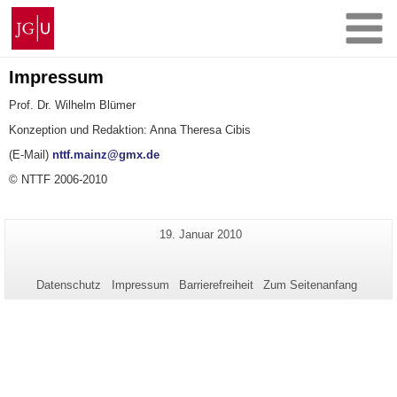
Zum
Johannes
Inhalt
Gutenberg-
springen
Universität
Mainz
Impressum
Prof. Dr. Wilhelm Blümer
Konzeption und Redaktion: Anna Theresa Cibis
(E-Mail)
nttf.mainz@gmx.de
© NTTF 2006-2010
Zusätzliche
Letzte
19. Januar 2010
Seiten-
Aktualisierung:
Informationen
Name:
zu
Datenschutz
Impressum
Barrierefreiheit
Zum Seitenanfang
dieser
Seite